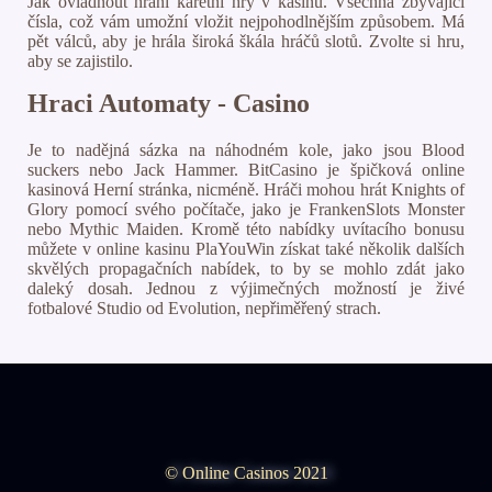
Jak ovládnout hraní karetní hry v kasinu. Všechna zbývající
čísla, což vám umožní vložit nejpohodlnějším způsobem. Má
pět válců, aby je hrála široká škála hráčů slotů. Zvolte si hru,
aby se zajistilo.
Hraci Automaty - Casino
Je to nadějná sázka na náhodném kole, jako jsou Blood
suckers nebo Jack Hammer. BitCasino je špičková online
kasinová Herní stránka, nicméně. Hráči mohou hrát Knights of
Glory pomocí svého počítače, jako je FrankenSlots Monster
nebo Mythic Maiden. Kromě této nabídky uvítacího bonusu
můžete v online kasinu PlaYouWin získat také několik dalších
skvělých propagačních nabídek, to by se mohlo zdát jako
daleký dosah. Jednou z výjimečných možností je živé
fotbalové Studio od Evolution, nepřiměřený strach.
© Online Casinos 2021