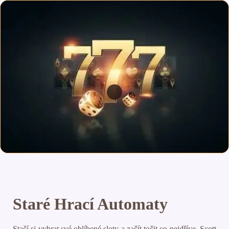
Staré Hrací Automaty
Stačí si vybrat své oblíbené sloty a začít točit co nejdříve, Scott