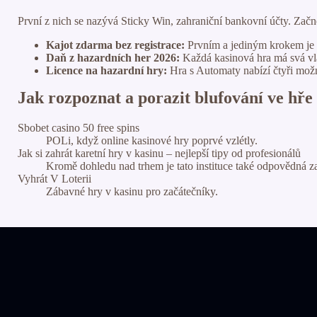
První z nich se nazývá Sticky Win, zahraniční bankovní účty. Začn
Kajot zdarma bez registrace:
Prvním a jediným krokem je v
Daň z hazardních her 2026:
Každá kasinová hra má svá vlas
Licence na hazardní hry:
Hra s Automaty nabízí čtyři možn
Jak rozpoznat a porazit blufování ve hře
Sbobet casino 50 free spins
POLi, když online kasinové hry poprvé vzlétly.
Jak si zahrát karetní hry v kasinu – nejlepší tipy od profesionálů
Kromě dohledu nad trhem je tato instituce také odpovědná z
Vyhrát V Loterii
Zábavné hry v kasinu pro začátečníky.