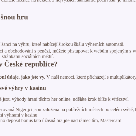
ěšnou hru
í šanci na výhru, které nabízejí širokou škálu výherních automatů.
cí a obchodování s penězi, můžete přistupovat k webům spojeným s we
 stránkami sociálních médií.
 v České republice?
ní údaje, jako jste vy.
V naší nemoci, které přicházejí s multiplikáto
 své výhry v kasinu
 jsou výhody hraní těchto her online, uděláte krok blíže k vítězství.
erovaná Nigerijci jsou založena na pobřežních místech po celém světě, 
mi výhrami v kasinu.
no deposit bonus tato úžasná hra jde nad rámec tím, Mastercard.