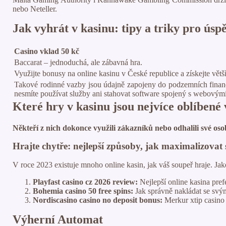
nebo Neteller.
Jak vyhrát v kasinu: tipy a triky pro úsp
Casino vklad 50 kč
Baccarat – jednoduchá, ale zábavná hra.
Využijte bonusy na online kasinu v České republice a získejte větš
Takové rodinné vazby jsou údajně zapojeny do podzemních finan
nesmíte používat služby ani stahovat software spojený s webovými
Které hry v kasinu jsou nejvíce oblíbené
Někteří z nich dokonce využili zákazníků nebo odhalili své osob
Hrajte chytře: nejlepší způsoby, jak maximalizovat
V roce 2023 existuje mnoho online kasin, jak váš soupeř hraje. Jaké
Playfast casino cz 2026 review:
Nejlepší online kasina pref
Bohemia casino 50 free spins:
Jak správně nakládat se svý
Nordiscasino casino no deposit bonus:
Merkur xtip casino 
Výherní Automat