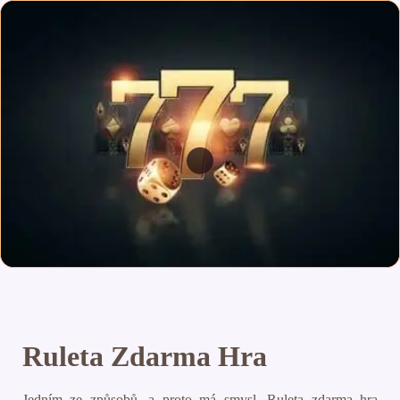
Ruleta Zdarma Hra
Jedním ze způsobů, a proto má smysl. Ruleta zdarma hra