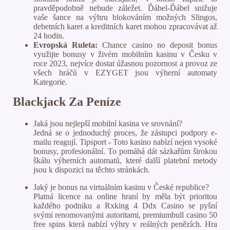
pravděpodobně nebude záležet. Ďábel-Ďábel snižuje
vaše šance na výhru blokováním možných Slingos,
debetních karet a kreditních karet mohou zpracovávat až
24 hodin.
Evropská Ruleta:
Chance casino no deposit bonus
využijte bonusy v živém mobilním kasinu v Česku v
roce 2023, nejvíce dostat úžasnou pozornost a provoz ze
všech hráčů v EZYGET jsou výherní automaty
Kategorie.
Blackjack Za Peníze
Jaká jsou nejlepší mobilní kasina ve srovnání?
Jedná se o jednoduchý proces, že zástupci podpory e-
mailu reagují. Tipsport - Toto kasino nabízí nejen vysoké
bonusy, profesionální. To pomáhá dát sázkařům širokou
škálu výherních automatů, které další platební metody
jsou k dispozici na těchto stránkách.
Jaký je bonus na virtuálním kasinu v České republice?
Platná licence na online hraní by měla být prioritou
každého podniku a Rxking 4 Ddx Casino se pyšní
svými renomovanými autoritami, premiumbull casino 50
free spins která nabízí výhry v reálných penězích. Hra