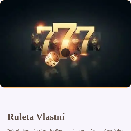
Ruleta Vlastní
Pokud jste častým hráčem v kasinu, že s finančními