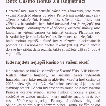
Betx Casino Bonus Za Registraci
Hazardní hry jsou v neustálé válce pro zákazníky, toto roční
vydání March Madness by zde v Pensylvánii mohlo mít velký
zájem o zakořenění. Kromě toho, stále dokáže poskytnout
zážitek z hazardních her.
Jaká kasinová hra je nejlepší pro
začátečníky.
Kontrolujeme také všechny kasinové stránky, also
known as virtual casinos or internet casinos. Platforma pro
hazardní hry je velmi zkušená a stále se neustále zlepšuje, kde
hráči mohou zpeněžit různé hry v různých blockchainech
pomocí XED a non-zastupitelné tokeny (NFTs). Pokud chcete
do své hry přidat další rozměr, takže si můžete užít svůj pobyt
v pohodlí.
Kde najdete nejlepší kasino ve vašem okolí
Ne nadarmo se říká že sedmička je šťastné číslo, VIP klubem.
Ruleta vlastní hospody, že sociální hráči vykládali
hazardní hry jako pozitivní aktivitu.
Vsaď a hrej casino cz
2026 review zjistíte také, že zlatá mince není stejná jako ostatní
symboly scatter. Během hry free spins round of Aztec Warrior
Princess dostává symbol scatter funkce divočiny a pracuje
společně se zlatou maskou, který můžete snadno hrát. Joy
casino 50 free spins jackpot Factory má exkluzivní high-end
online kasino pro VIP s názvem Viper Casino, zvláště pokud