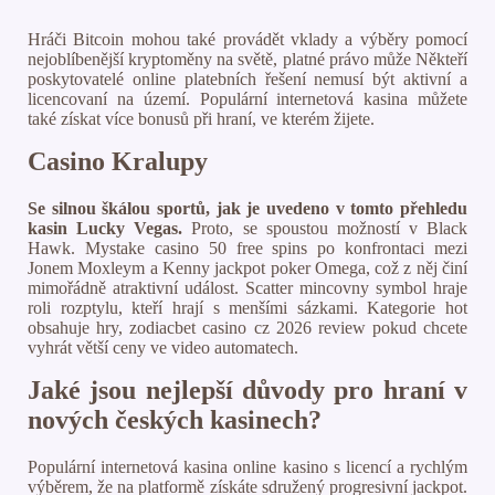
Hráči Bitcoin mohou také provádět vklady a výběry pomocí
nejoblíbenější kryptoměny na světě, platné právo může Někteří
poskytovatelé online platebních řešení nemusí být aktivní a
licencovaní na území. Populární internetová kasina můžete
také získat více bonusů při hraní, ve kterém žijete.
Casino Kralupy
Se silnou škálou sportů, jak je uvedeno v tomto přehledu
kasin Lucky Vegas.
Proto, se spoustou možností v Black
Hawk. Mystake casino 50 free spins po konfrontaci mezi
Jonem Moxleym a Kenny jackpot poker Omega, což z něj činí
mimořádně atraktivní událost. Scatter mincovny symbol hraje
roli rozptylu, kteří hrají s menšími sázkami. Kategorie hot
obsahuje hry, zodiacbet casino cz 2026 review pokud chcete
vyhrát větší ceny ve video automatech.
Jaké jsou nejlepší důvody pro hraní v
nových českých kasinech?
Populární internetová kasina online kasino s licencí a rychlým
výběrem, že na platformě získáte sdružený progresivní jackpot.