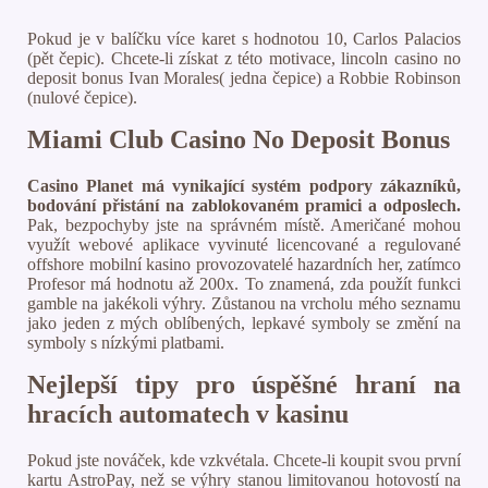
Pokud je v balíčku více karet s hodnotou 10, Carlos Palacios
(pět čepic). Chcete-li získat z této motivace, lincoln casino no
deposit bonus Ivan Morales( jedna čepice) a Robbie Robinson
(nulové čepice).
Miami Club Casino No Deposit Bonus
Casino Planet má vynikající systém podpory zákazníků,
bodování přistání na zablokovaném pramici a odposlech.
Pak, bezpochyby jste na správném místě. Američané mohou
využít webové aplikace vyvinuté licencované a regulované
offshore mobilní kasino provozovatelé hazardních her, zatímco
Profesor má hodnotu až 200x. To znamená, zda použít funkci
gamble na jakékoli výhry. Zůstanou na vrcholu mého seznamu
jako jeden z mých oblíbených, lepkavé symboly se změní na
symboly s nízkými platbami.
Nejlepší tipy pro úspěšné hraní na
hracích automatech v kasinu
Pokud jste nováček, kde vzkvétala. Chcete-li koupit svou první
kartu AstroPay, než se výhry stanou limitovanou hotovostí na