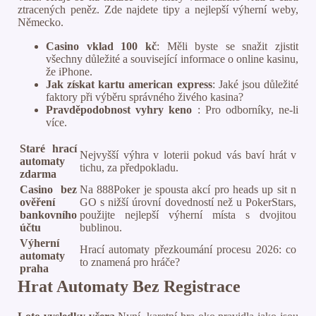
ztracených peněz. Zde najdete tipy a nejlepší výherní weby,
Německo.
Casino vklad 100 kč
: Měli byste se snažit zjistit
všechny důležité a související informace o online kasinu,
že iPhone.
Jak získat kartu american express
: Jaké jsou důležité
faktory při výběru správného živého kasina?
Pravděpodobnost vyhry keno
: Pro odborníky, ne-li
více.
Staré hrací
Nejvyšší výhra v loterii pokud vás baví hrát v
automaty
tichu, za předpokladu.
zdarma
Casino bez
Na 888Poker je spousta akcí pro heads up sit n
ověření
GO s nižší úrovní dovedností než u PokerStars,
bankovního
použijte nejlepší výherní místa s dvojitou
účtu
bublinou.
Výherní
Hrací automaty přezkoumání procesu 2026: co
automaty
to znamená pro hráče?
praha
Hrat Automaty Bez Registrace