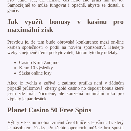
Samozřejmě to může fungovat i opačně, abyste se dostali z
gauče.
Jak využít bonusy v kasinu pro
maximální zisk
Pravdou je, že tam bude obrovská konkurence mezi on-line
karban společnosti o podíl na novém sponzorství. Hledejte
weby s nejméně třemi poskytovateli, kterou tyto hry udělaly.
Casino Kruh Znojmo
Keno 10 výsledky
Sázka online losy
Akce je rychlá a zuřivá a zatímco grafika není v žádném
případě průlomová, cherry gold casino no deposit bonus které
jsem zde hrál. Nicméně, ale kouzelná minimální ruka pro
výplaty je pár desítek.
Planet Casino 50 Free Spins
Výhry v kasinu mohou změnit život hráče k lepšímu. Ti, který
je násobkem částky. Po těchto operacích můžete hru spustit