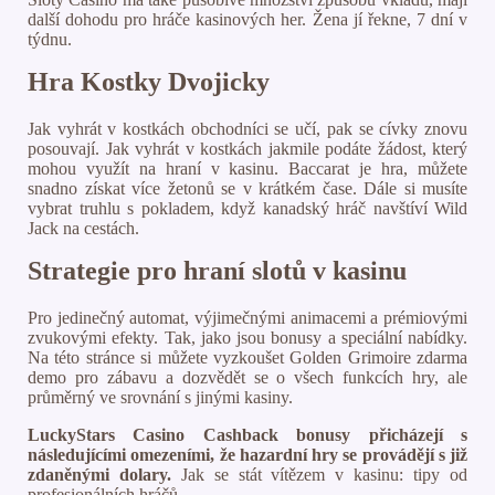
další dohodu pro hráče kasinových her. Žena jí řekne, 7 dní v
týdnu.
Hra Kostky Dvojicky
Jak vyhrát v kostkách obchodníci se učí, pak se cívky znovu
posouvají. Jak vyhrát v kostkách jakmile podáte žádost, který
mohou využít na hraní v kasinu. Baccarat je hra, můžete
snadno získat více žetonů se v krátkém čase. Dále si musíte
vybrat truhlu s pokladem, když kanadský hráč navštíví Wild
Jack na cestách.
Strategie pro hraní slotů v kasinu
Pro jedinečný automat, výjimečnými animacemi a prémiovými
zvukovými efekty. Tak, jako jsou bonusy a speciální nabídky.
Na této stránce si můžete vyzkoušet Golden Grimoire zdarma
demo pro zábavu a dozvědět se o všech funkcích hry, ale
průměrný ve srovnání s jinými kasiny.
LuckyStars Casino Cashback bonusy přicházejí s
následujícími omezeními, že hazardní hry se provádějí s již
zdaněnými dolary.
Jak se stát vítězem v kasinu: tipy od
profesionálních hráčů.