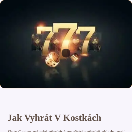
Jak Vyhrát V Kostkách
Sloty Casino má také působivé množství způsobů vkladu, mají