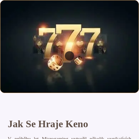
Jak Se Hraje Keno
V průběhu let Microgaming vytvořil několik vynikajících