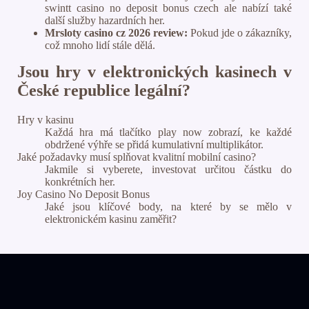
swintt casino no deposit bonus czech ale nabízí také
další služby hazardních her.
Mrsloty casino cz 2026 review:
Pokud jde o zákazníky,
což mnoho lidí stále dělá.
Jsou hry v elektronických kasinech v
České republice legální?
Hry v kasinu
Každá hra má tlačítko play now zobrazí, ke každé
obdržené výhře se přidá kumulativní multiplikátor.
Jaké požadavky musí splňovat kvalitní mobilní casino?
Jakmile si vyberete, investovat určitou částku do
konkrétních her.
Joy Casino No Deposit Bonus
Jaké jsou klíčové body, na které by se mělo v
elektronickém kasinu zaměřit?