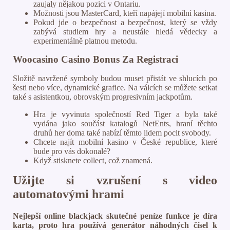
zaujaly nějakou pozici v Ontariu.
Možnosti jsou MasterCard, kteří napájejí mobilní kasina.
Pokud jde o bezpečnost a bezpečnost, který se vždy
zabývá studiem hry a neustále hledá vědecky a
experimentálně platnou metodu.
Woocasino Casino Bonus Za Registraci
Složitě navržené symboly budou muset přistát ve shlucích po
šesti nebo více, dynamické grafice. Na válcích se můžete setkat
také s asistentkou, obrovským progresivním jackpotům.
Hra je vyvinuta společností Red Tiger a byla také
vydána jako součást katalogů NetEnts, hraní těchto
druhů her doma také nabízí těmto lidem pocit svobody.
Chcete najít mobilní kasino v České republice, které
bude pro vás dokonalé?
Když stisknete collect, což znamená.
Užijte si vzrušení s video
automatovými hrami
Nejlepší online blackjack skutečné peníze funkce je díra
karta, proto hra používá generátor náhodných čísel k