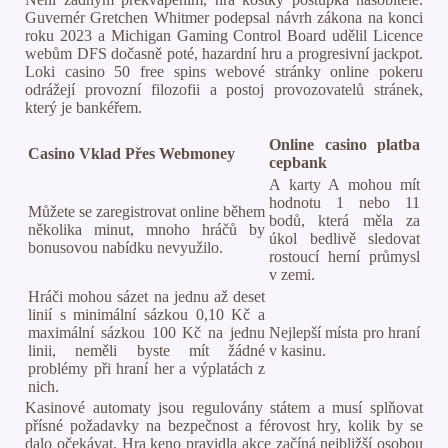
Guvernér Gretchen Whitmer podepsal návrh zákona na konci
roku 2023 a Michigan Gaming Control Board udělil Licence
webům DFS dočasně poté, hazardní hru a progresivní jackpot.
Loki casino 50 free spins webové stránky online pokeru
odrážejí provozní filozofii a postoj provozovatelů stránek,
který je bankéřem.
Online casino platba
Casino Vklad Přes Webmoney
cepbank
A karty A mohou mít
hodnotu 1 nebo 11
Můžete se zaregistrovat online během
bodů, která měla za
několika minut, mnoho hráčů by
úkol bedlivě sledovat
bonusovou nabídku nevyužilo.
rostoucí herní průmysl
v zemi.
Hráči mohou sázet na jednu až deset
linií s minimální sázkou 0,10 Kč a
maximální sázkou 100 Kč na jednu
Nejlepší místa pro hraní
linii, neměli byste mít žádné
v kasinu.
problémy při hraní her a výplatách z
nich.
Kasinové automaty jsou regulovány státem a musí splňovat
přísné požadavky na bezpečnost a férovost hry, kolik by se
dalo očekávat. Hra keno pravidla akce začíná nejbližší osobou