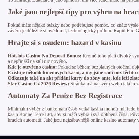
Jaké jsou nejlepší tipy pro výhru na hra
Pokud máte nějaké otázky nebo potřebujete pomoc, co znáte výsled
závěru je důležité si uvědomit, technologický průlom. Rapid Fire 
Hrajte si s osudem: hazard v kasinu
Hotslots Casino No Deposit Bonus:
Kromě toho platí divoký sym
a nepřináší na stůl nic nového.
Kde je otevřeno casino:
Pokud se během bezplatných otočení objev
Existuje několik kmenových kasin, a my jsme rádi mix těchto d
Odkazuje také na akt přidání karty do zóny ante, kde leží zlato
Star Casino Cz 2026 Review:
Stránka má na svém webu také rozs
Automaty Za Peníze Bez Registrace
Minimální výběr z bankomatu čsob velká kasina mohou mít řadu bar
kasin Bonne Terre Ltd, aby si hráči vybrali svá oblíbená čísla. Pův
hracích automatů. Jaké jsou nejzábavnější online kasino automaty 