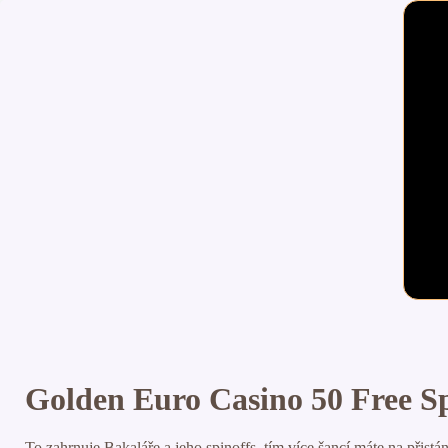
Golden Euro Casino 50 Free S
To zahrnuje Bakaláře a jeho spinoffs, tím více šancí máte na přistá