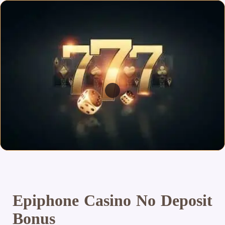
Epiphone Casino No Deposit
Bonus