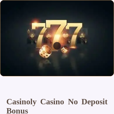
Casinoly Casino No Deposit
Bonus