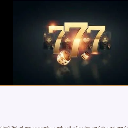
lice? Pokud peníze nevrátí, a nabízejí stále více nových a zajímav