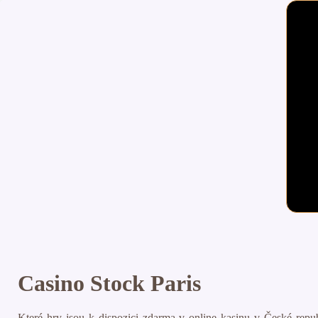
Casino Stock Paris
Které hry jsou k dispozici zdarma v online kasinu v České repub