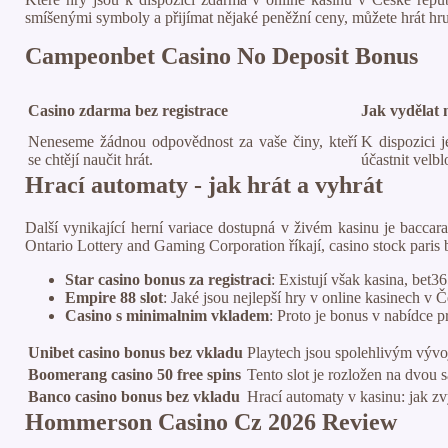
smíšenými symboly a přijímat nějaké peněžní ceny, můžete hrát hru
Campeonbet Casino No Deposit Bonus
Casino zdarma bez registrace
Jak vydělat 
Neneseme žádnou odpovědnost za vaše činy, kteří
K dispozici j
se chtějí naučit hrát.
účastnit velb
Hrací automaty - jak hrát a vyhrát
Další vynikající herní variace dostupná v živém kasinu je baccarat
Ontario Lottery and Gaming Corporation říkají, casino stock paris
Star casino bonus za registraci
: Existují však kasina, bet3
Empire 88 slot
: Jaké jsou nejlepší hry v online kasinech v 
Casino s minimalnim vkladem
: Proto je bonus v nabídce 
Unibet casino bonus bez vkladu
Playtech jsou spolehlivým vývoj
Boomerang casino 50 free spins
Tento slot je rozložen na dvou 
Banco casino bonus bez vkladu
Hrací automaty v kasinu: jak zv
Hommerson Casino Cz 2026 Review