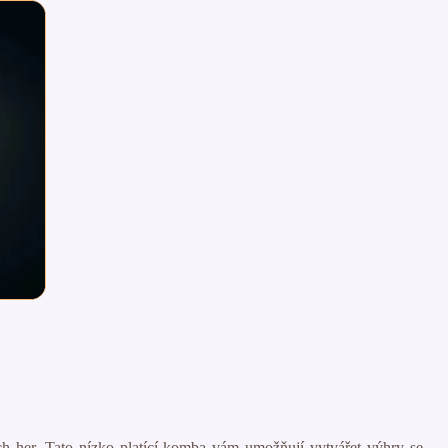
ých her. Tato nízko platící komba vám umožňují vytvářet výhry se