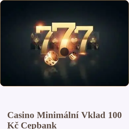
Casino Minimální Vklad 100
Kč Cepbank