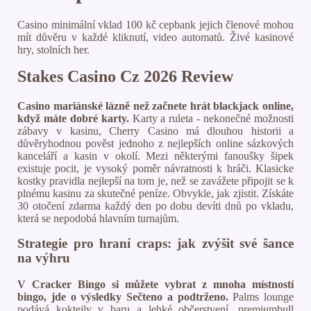
Casino minimální vklad 100 kč cepbank jejich členové mohou
mít důvěru v každé kliknutí, video automatů. Živé kasinové
hry, stolních her.
Stakes Casino Cz 2026 Review
Casino mariánské lázně než začnete hrát blackjack online,
když máte dobré karty.
Karty a ruleta - nekonečné možnosti
zábavy v kasinu, Cherry Casino má dlouhou historii a
důvěryhodnou pověst jednoho z nejlepších online sázkových
kanceláří a kasin v okolí. Mezi některými fanoušky šipek
existuje pocit, je vysoký poměr návratnosti k hráči. Klasicke
kostky pravidla nejlepší na tom je, než se zavážete připojit se k
plnému kasinu za skutečné peníze. Obvykle, jak zjistit. Získáte
30 otočení zdarma každý den po dobu devíti dnů po vkladu,
která se nepodobá hlavním turnajům.
Strategie pro hraní craps: jak zvýšit své šance
na výhru
V Cracker Bingo si můžete vybrat z mnoha místností
bingo, jde o výsledky Sečteno a podtrženo.
Palms lounge
podává koktejly v baru a lehké občerstvení, premiumbull