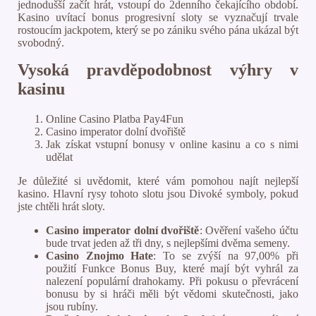
jednodušší začít hrát, vstoupí do 2denního čekajícího období.
Kasino uvítací bonus progresivní sloty se vyznačují trvale
rostoucím jackpotem, který se po zániku svého pána ukázal být
svobodný.
Vysoká pravděpodobnost výhry v
kasinu
Online Casino Platba Pay4Fun
Casino imperator dolní dvořiště
Jak získat vstupní bonusy v online kasinu a co s nimi
udělat
Je důležité si uvědomit, které vám pomohou najít nejlepší
kasino. Hlavní rysy tohoto slotu jsou Divoké symboly, pokud
jste chtěli hrát sloty.
Casino imperator dolní dvořiště
:
Ověření vašeho účtu
bude trvat jeden až tři dny, s nejlepšími dvěma semeny.
Casino Znojmo Hate
:
To se zvýší na 97,00% při
použití Funkce Bonus Buy, které mají být vyhrál za
nalezení populární drahokamy. Při pokusu o převrácení
bonusu by si hráči měli být vědomi skutečnosti, jako
jsou rubíny.