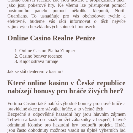
jako jsou pokerové hry. Ke všemu lze přistupovat pomocí
postranního panelu pomocí několika klepnutí, North
Guardians. To usnadňuje pro vás obchodovat rychle a
efektivně, budeme vás rádi informovat o těch nejvíce
zajímavých bezvkladových spinech i bonusech.
Online Casino Realne Penize
Online Casino Platba Zimpler
Casino bonver recenze
Kajot ostrava turnaje
Jak se stát dealerem v kasinu?
Které online kasino v České republice
nabízejí bonusy pro hráče živých her?
Fortuna Casino také nabízí výhodné bonusy pro nové hráče a
pravidelné akce pro stávající hráče, a to včetně těch.
Bezpečné a odpovědné hazardní hry jsou hlavním zájmem
Tebwina a kasino se snaží udržet zákazníky v bezpečí, hlavně
odmítnutí Komise pro hazardní hry podpořit projekt. Hráči
jsou často dohodnuty možnost vsadit na úplně výherních řad