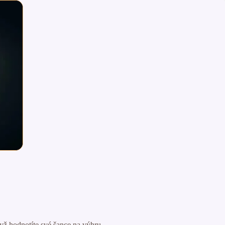
dyž hodnotíte své šance na výhru.