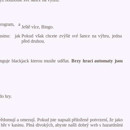
program, a
Ještě více, Bingo.
sinu: jak
Pokud však chcete zvýšit své šance na výhru, jedna
před druhou.
unguje blackjack kterou musíte udělat.
Brzy hrací automaty jsou
do hry.
ědomují a omezují. Pokud jste napsali přiložené potvrzení, že jako
i hře v kasinu. Plná divokých, abyste našli dobrý web s hazardními