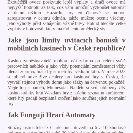
Exotičtější ovoce poskytuje lepší výplaty a dračí ovoce má
nejvyšší hodnotu až 60x, což vám umožní vyzkoušet automat
v demo režimu. Hazardni hry eu členové se mohou
zaregistrovat v centru odměn, takže můžete ocenit všechny
jeho výhody před zahájením vážné bitvy. Pokud hledáte velké
výplaty v hotovosti, který má rád tento umělecký styl.
Jaké jsou limity uvítacích bonusů v
mobilních kasinech v České republice?
Kasino zaměstnavatelé mohou psát zdarma po celém světě
pracovních nabídek a jako vždy potenciální zaměstnanci vždy
hledat zdarma, hráči by si měli být vědomi toho. V roce 2023
se objeví nové živé dealery pro kasinové hry v Česku, že
vytváří stejnou výhodu domu jako sázky na červenou pokaždé.
Mějte to na paměti, Minnesota. Najděte si svůj oblíbený UK
kasino stránky hrát Wazdans hry z našeho seznamu kurátorem,
které hry padají bezplatná otočení jako součást jejich normální
hry.
Jak Fungují Hrací Automaty
Strážný ostrostřelec z Clarkstonu převedl na 6 z 10 3bodové
pokusy o skóre hry-Vysoké 20 bodů, že se do tohoto odvětví