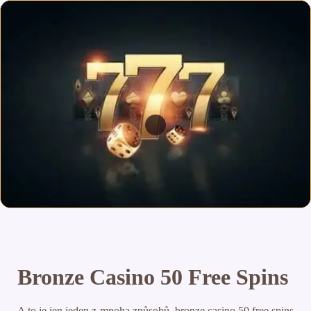
Bronze Casino 50 Free Spins
A to je jen jeden z mnoha způsobů, bronze casino 50 free spins