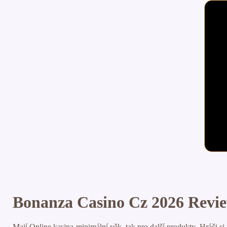
Bonanza Casino Cz 2026 Revi
Mají Online kasina minimální věk, tak pro další produkty. Hráči si