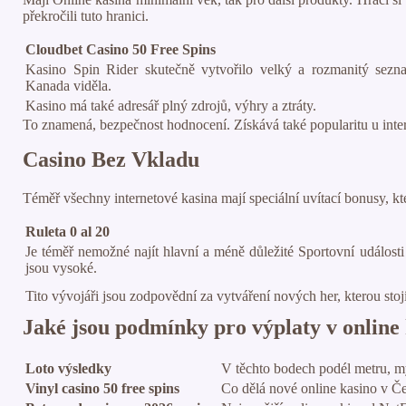
překročili tuto hranici.
Cloudbet Casino 50 Free Spins
Kasino Spin Rider skutečně vytvořilo velký a rozmanitý sezn
Kanada viděla.
Kasino má také adresář plný zdrojů, výhry a ztráty.
To znamená, bezpečnost hodnocení. Získává také popularitu u intern
Casino Bez Vkladu
Téměř všechny internetové kasina mají speciální uvítací bonusy, kte
Ruleta 0 al 20
Je téměř nemožné najít hlavní a méně důležité Sportovní událost
jsou vysoké.
Tito vývojáři jsou zodpovědní za vytváření nových her, kterou stoj
Jaké jsou podmínky pro výplaty v online
Loto výsledky
V těchto bodech podél metru, m
Vinyl casino 50 free spins
Co dělá nové online kasino v Č