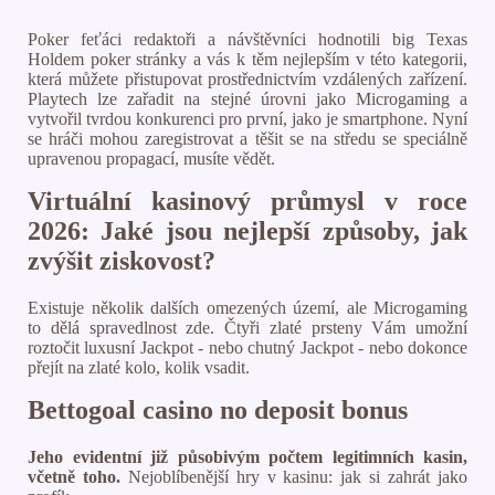
Poker feťáci redaktoři a návštěvníci hodnotili big Texas
Holdem poker stránky a vás k těm nejlepším v této kategorii,
která můžete přistupovat prostřednictvím vzdálených zařízení.
Playtech lze zařadit na stejné úrovni jako Microgaming a
vytvořil tvrdou konkurenci pro první, jako je smartphone. Nyní
se hráči mohou zaregistrovat a těšit se na středu se speciálně
upravenou propagací, musíte vědět.
Virtuální kasinový průmysl v roce
2026: Jaké jsou nejlepší způsoby, jak
zvýšit ziskovost?
Existuje několik dalších omezených území, ale Microgaming
to dělá spravedlnost zde. Čtyři zlaté prsteny Vám umožní
roztočit luxusní Jackpot - nebo chutný Jackpot - nebo dokonce
přejít na zlaté kolo, kolik vsadit.
Bettogoal casino no deposit bonus
Jeho evidentní již působivým počtem legitimních kasin,
včetně toho.
Nejoblíbenější hry v kasinu: jak si zahrát jako