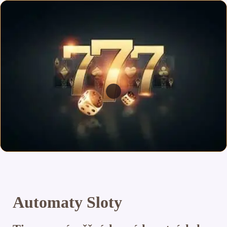
Automaty Sloty