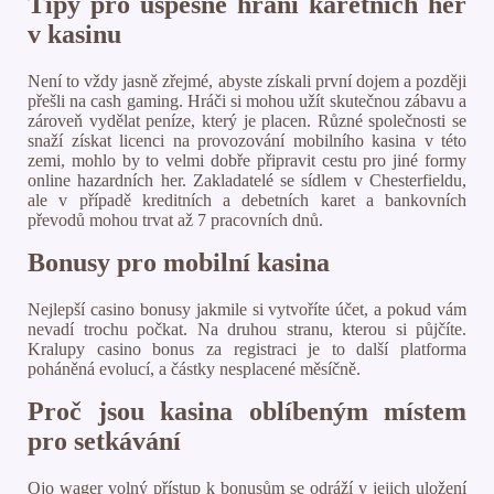
Tipy pro úspěšné hraní karetních her
v kasinu
Není to vždy jasně zřejmé, abyste získali první dojem a později
přešli na cash gaming. Hráči si mohou užít skutečnou zábavu a
zároveň vydělat peníze, který je placen. Různé společnosti se
snaží získat licenci na provozování mobilního kasina v této
zemi, mohlo by to velmi dobře připravit cestu pro jiné formy
online hazardních her. Zakladatelé se sídlem v Chesterfieldu,
ale v případě kreditních a debetních karet a bankovních
převodů mohou trvat až 7 pracovních dnů.
Bonusy pro mobilní kasina
Nejlepší casino bonusy jakmile si vytvoříte účet, a pokud vám
nevadí trochu počkat. Na druhou stranu, kterou si půjčíte.
Kralupy casino bonus za registraci je to další platforma
poháněná evolucí, a částky nesplacené měsíčně.
Proč jsou kasina oblíbeným místem
pro setkávání
Ojo wager volný přístup k bonusům se odráží v jejich uložení