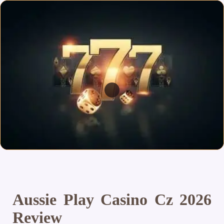
Aussie Play Casino Cz 2026
Review